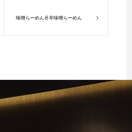
味噌らーめん🍜辛味噌らーめん