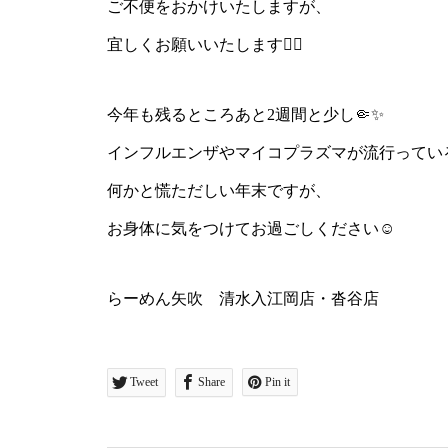
ご不便をおかけいたしますが、
宜しくお願いいたします🙇‍♀️
今年も残るところあと2週間と少し🤏✨
インフルエンザやマイコプラズマが流行っている
何かと慌ただしい年末ですが、
お身体に気をつけてお過ごしください☺️
らーめん矢吹 清水入江岡店・沓谷店
Tweet
Share
Pin it